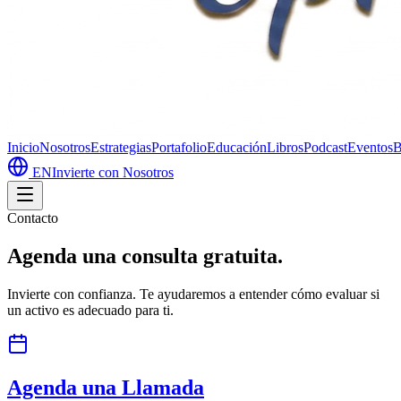
Inicio
Nosotros
Estrategias
Portafolio
Educación
Libros
Podcast
Eventos
B
EN
Invierte con Nosotros
Contacto
Agenda una consulta gratuita.
Invierte con confianza. Te ayudaremos a entender cómo evaluar si
un activo es adecuado para ti.
Agenda una Llamada