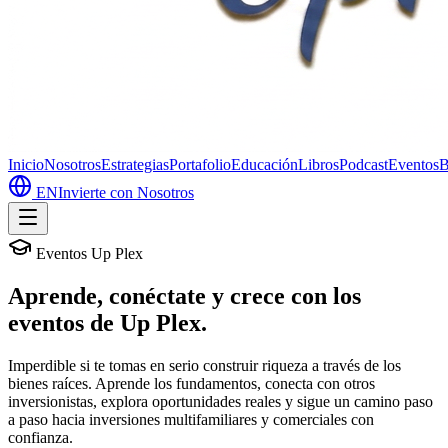
Inicio
Nosotros
Estrategias
Portafolio
Educación
Libros
Podcast
Eventos
B
EN
Invierte con Nosotros
Eventos Up Plex
Aprende, conéctate y crece con los
eventos de Up Plex.
Imperdible si te tomas en serio construir riqueza a través de los
bienes raíces. Aprende los fundamentos, conecta con otros
inversionistas, explora oportunidades reales y sigue un camino paso
a paso hacia inversiones multifamiliares y comerciales con
confianza.